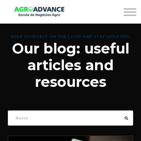
Entrar
Criar conta
KEEP YOURSELF ON THE LOOP AND STAY UPDATED.
Our blog: useful
articles and
resources